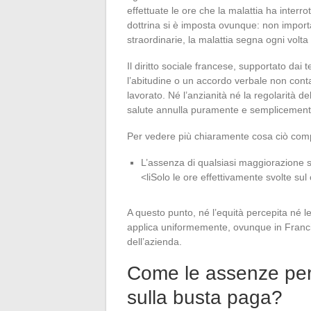
effettuate le ore che la malattia ha inter
dottrina si è imposta ovunque: non importa
straordinarie, la malattia segna ogni volt
Il diritto sociale francese, supportato dai 
l’abitudine o un accordo verbale non conta
lavorato. Né l’anzianità né la regolarità d
salute annulla puramente e semplicemente 
Per vedere più chiaramente cosa ciò compor
L’assenza di qualsiasi maggiorazione s
<liSolo le ore effettivamente svolte su
A questo punto, né l’equità percepita né l
applica uniformemente, ovunque in Franci
dell’azienda.
Come le assenze per 
sulla busta paga?