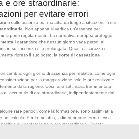
a e ore straordinarie:
zioni per evitare errori
ate
e delle assenze per malattia dà luogo a situazioni in cui
traordinarie
. Non appena si verifica un’assenza per
rie
si pone regolarmente. La normativa europea protegge i
amentali
garantisce che nessun giorno vada perso: al
, anche se l’assenza si è prolungata. Questa sicurezza si
vamente ripreso il suo posto, la
corte di cassazione
a non cambia: ogni giorno di assenza per malattia, come ogni
 considerazione per la maggiorazione solo le ore realizzate,
ntemente dalla ragione. Così, una settimana frammentata
zio all’accumulo di ore straordinarie, indipendentemente dal
o alcune rare periodi, come la formazione, sono assimilati a
 nel calcolo. Per la malattia, la linea rimane ferma: essa
ositiva sul contatore delle ore straordinarie. Questa
 i lavoratori e allinea la pratica ai testi in vigore. Il diritto
ando si è in assenza, ma non la possibilità di accumulare