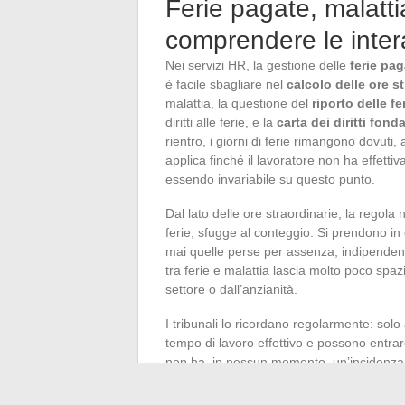
Ferie pagate, malatti
comprendere le intera
Nei servizi HR, la gestione delle
ferie pag
è facile sbagliare nel
calcolo delle ore s
malattia, la questione del
riporto delle fe
diritti alle ferie, e la
carta dei diritti fond
rientro, i giorni di ferie rimangono dovuti
applica finché il lavoratore non ha effetti
essendo invariabile su questo punto.
Dal lato delle ore straordinarie, la regol
ferie, sfugge al conteggio. Si prendono in
mai quelle perse per assenza, indipende
tra ferie e malattia lascia molto poco spa
settore o dall’anzianità.
I tribunali lo ricordano regolarmente: sol
tempo di lavoro effettivo e possono entrare
non ha, in nessun momento, un’incidenza p
vigilanza evita errori di busta paga, protegge
all’
acquisizione di ferie pagate
rimane qu