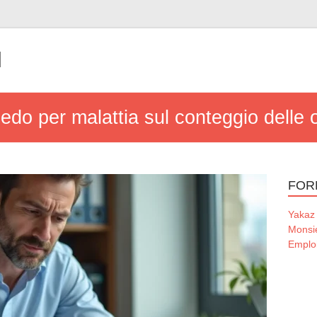
l
edo per malattia sul conteggio delle 
FOR
Yakaz
Monsi
Emploi