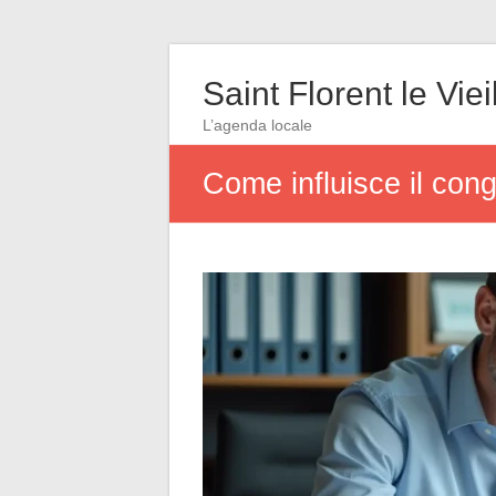
Saint Florent le Viei
L’agenda locale
Come influisce il cong