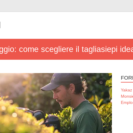
l
aggio: come scegliere il tagliasiepi id
FOR
Yakaz
Monsi
Emploi