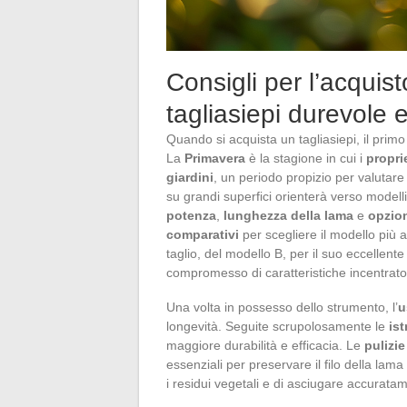
Consigli per l’acquis
tagliasiepi durevole 
Quando si acquista un tagliasiepi, il prim
La
Primavera
è la stagione in cui i
propri
giardini
, un periodo propizio per valutare
su grandi superfici orienterà verso modelli d
potenza
,
lunghezza della lama
e
opzion
comparativi
per scegliere il modello più a
taglio, del modello B, per il suo eccellent
compromesso di caratteristiche incentrato
Una volta in possesso dello strumento, l’
u
longevità. Seguite scrupolosamente le
ist
maggiore durabilità e efficacia. Le
pulizie
essenziali per preservare il filo della lam
i residui vegetali e di asciugare accuratam