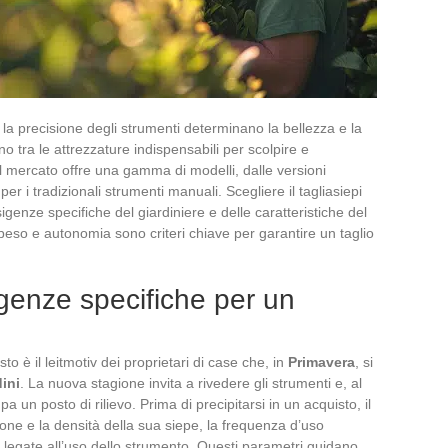
 e la precisione degli strumenti determinano la bellezza e la
ano tra le attrezzature indispensabili per scolpire e
il mercato offre una gamma di modelli, dalle versioni
per i tradizionali strumenti manuali. Scegliere il tagliasiepi
genze specifiche del giardiniere e delle caratteristiche del
so e autonomia sono criteri chiave per garantire un taglio
igenze specifiche per un
sto è il leitmotiv dei proprietari di case che, in
Primavera
, si
dini
. La nuova stagione invita a rivedere gli strumenti e, al
a un posto di rilievo. Prima di precipitarsi in un acquisto, il
ione e la densità della sua siepe, la frequenza d’uso
he legate all’uso dello strumento. Questi parametri guidano