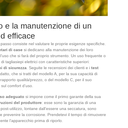
to e la manutenzione di un
ed efficace
o passo consiste nel valutare le proprie esigenze specifiche.
etari di case
si dedicano alla manutenzione dei loro
 l’uso che si farà del proprio strumento. Un uso frequente o
i tagliasiepi elettrici con caratteristiche superiori:
i di sicurezza
. Seguite le recensioni dei clienti e i
test
datto, che si tratti del modello A, per la sua capacità di
e rapporto qualità/prezzo, o del modello C, per il suo
 sul comfort d’uso.
so adeguato
si impone come il primo garante della sua
ruzioni del produttore
: esse sono la garanzia di una
post-utilizzo, lontane dall’essere una seccatura, sono
a e prevenire la corrosione. Prendetevi il tempo di rimuovere
ente l’apparecchio prima di riporlo.