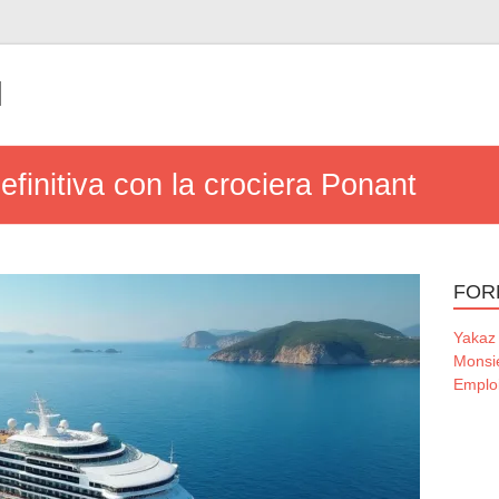
l
definitiva con la crociera Ponant
FOR
Yakaz
Monsi
Emploi