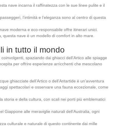
uesta nave incarna il raffinatezza con le sue linee pulite e il
 passeggeri, l’intimità e l’eleganza sono al centro di questa
a nave moderna e eco-responsabile offre itinerari unici.
ia, questa nave è un modello di comfort in alto mare.
li in tutto il mondo
e coinvolgenti, spaziando dai ghiacci dell’Artico alle spiagge
ncepita per offrire esperienze arricchenti che mescolano
cque ghiacciate dell’Artico o dell’Antartide è un’avventura
aggi spettacolari e osservare una fauna eccezionale, come
la storia e della cultura, con scali nei porti più emblematici
del Giappone alle meraviglie naturali dell’Australia, ogni
ezza culturale e naturale di questo continente dai mille