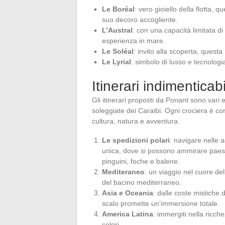
Le Boréal
: vero gioiello della flotta, q
suo decoro accogliente.
L’Austral
: con una capacità limitata di
esperienza in mare.
Le Soléal
: invito alla scoperta, quest
Le Lyrial
: simbolo di lusso e tecnolog
Itinerari indimenticabi
Gli itinerari proposti da Ponant sono vari 
soleggiate dei Caraibi. Ogni crociera è co
cultura, natura e avventura.
Le spedizioni polari
: navigare nelle a
unica, dove si possono ammirare paes
pinguini, foche e balene.
Mediteraneo
: un viaggio nel cuore del
del bacino mediterraneo.
Asia e Oceania
: dalle coste mistiche 
scalo promette un’immersione totale.
America Latina
: immergiti nella ricch
colori.