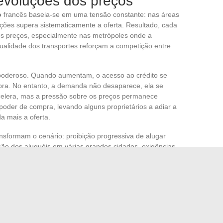
 evoluções dos preços
o
francês baseia-se em uma tensão constante: nas áreas
ções supera sistematicamente a oferta. Resultado, cada
tos preços, especialmente nas metrópoles onde a
alidade dos transportes reforçam a competição entre
poderoso. Quando aumentam, o acesso ao crédito se
pra. No entanto, a demanda não desaparece, ela se
celera, mas a pressão sobre os preços permanece
o poder de compra, levando alguns proprietários a adiar a
da mais a oferta.
sformam o cenário: proibição progressiva de alugar
ação dos aluguéis em várias grandes cidades, exigências
Essas mudanças beneficiam os apartamentos recentes e
crescente da demanda. Os números do Insee e dos
eços de venda fazem uma pausa, os aluguéis continuam
do que permanece sob tensão.
e impõe: nas cidades onde cada metro quadrado conta, o
ão cedo. O futuro do mercado, por sua vez, pode