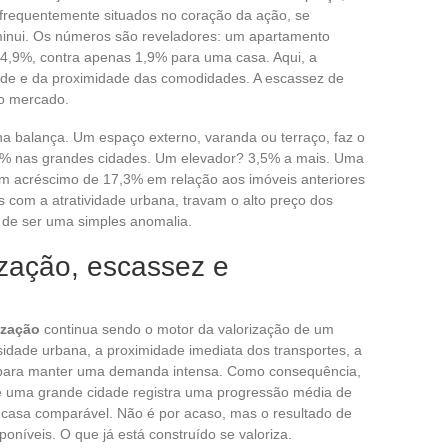
frequentemente situados no coração da ação, se
inui. Os números são reveladores: um apartamento
4,9%, contra apenas 1,9% para uma casa. Aqui, a
dade e da proximidade das comodidades. A escassez de
do mercado.
na balança. Um espaço externo, varanda ou terraço, faz o
6% nas grandes cidades. Um elevador? 3,5% a mais. Uma
um acréscimo de 17,3% em relação aos imóveis anteriores
s com a atratividade urbana, travam o alto preço dos
 de ser uma simples anomalia.
ização, escassez e
ização
continua sendo o motor da valorização de um
idade urbana, a proximidade imediata dos transportes, a
ui para manter uma demanda intensa. Como consequência,
e uma grande cidade registra uma progressão média de
 casa comparável. Não é por acaso, mas o resultado de
oníveis. O que já está construído se valoriza.