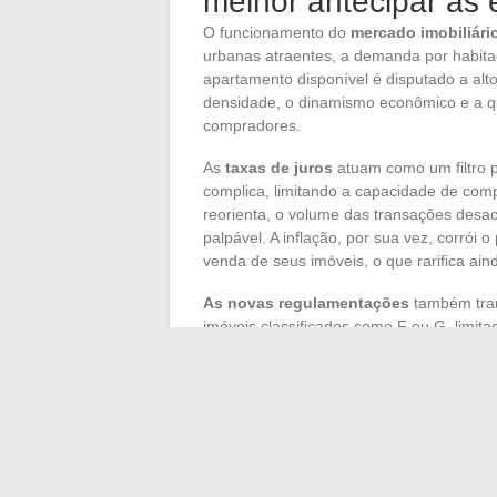
melhor antecipar as
O funcionamento do
mercado imobiliári
urbanas atraentes, a demanda por habita
apartamento disponível é disputado a al
densidade, o dinamismo econômico e a qu
compradores.
As
taxas de juros
atuam como um filtro 
complica, limitando a capacidade de com
reorienta, o volume das transações desa
palpável. A inflação, por sua vez, corrói 
venda de seus imóveis, o que rarifica ain
As novas regulamentações
também tran
imóveis classificados como F ou G, limit
aumentadas em desempenho energético. 
bem avaliados, que capturam uma parte 
notários confirmam: mesmo quando os pr
sua ascensão, testemunhando um merca
Por trás desses números, uma verdade s
preço dos apartamentos não deve ceder t