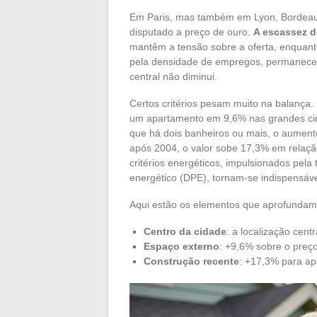
Em Paris, mas também em Lyon, Bordeaux
disputado a preço de ouro.
A escassez d
mantêm a tensão sobre a oferta, enquan
pela densidade de empregos, permanece f
central não diminui.
Certos critérios pesam muito na balança
um apartamento em 9,6% nas grandes cid
que há dois banheiros ou mais, o aumen
após 2004, o valor sobe 17,3% em relaç
critérios energéticos, impulsionados pel
energético (DPE), tornam-se indispensáve
Aqui estão os elementos que aprofundam 
Centro da cidade
: a localização cen
Espaço externo
: +9,6% sobre o preç
Construção recente
: +17,3% para ap