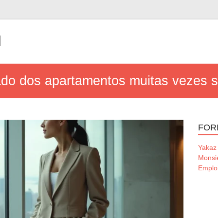
l
ado dos apartamentos muitas vezes 
FOR
Yakaz
Monsi
Emploi