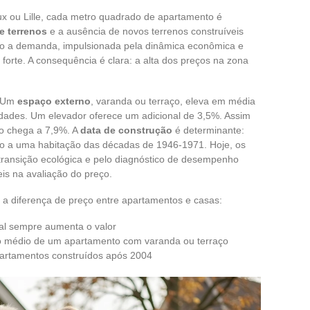
 ou Lille, cada metro quadrado de apartamento é
e terrenos
e a ausência de novos terrenos construíveis
to a demanda, impulsionada pela dinâmica econômica e
orte. A consequência é clara: a alta dos preços na zona
. Um
espaço externo
, varanda ou terraço, eleva em média
ades. Um elevador oferece um adicional de 3,5%. Assim
to chega a 7,9%. A
data de construção
é determinante:
ão a uma habitação das décadas de 1946-1971. Hoje, os
a transição ecológica e pelo diagnóstico de desempenho
is na avaliação do preço.
a diferença de preço entre apartamentos e casas:
tral sempre aumenta o valor
o médio de um apartamento com varanda ou terraço
artamentos construídos após 2004