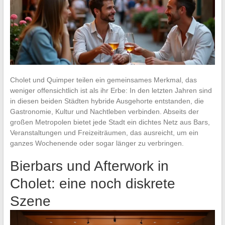
Cholet und Quimper teilen ein gemeinsames Merkmal, das
weniger offensichtlich ist als ihr Erbe: In den letzten Jahren sind
in diesen beiden Städten hybride Ausgehorte entstanden, die
Gastronomie, Kultur und Nachtleben verbinden. Abseits der
großen Metropolen bietet jede Stadt ein dichtes Netz aus Bars,
Veranstaltungen und Freizeiträumen, das ausreicht, um ein
ganzes Wochenende oder sogar länger zu verbringen.
Bierbars und Afterwork in
Cholet: eine noch diskrete
Szene