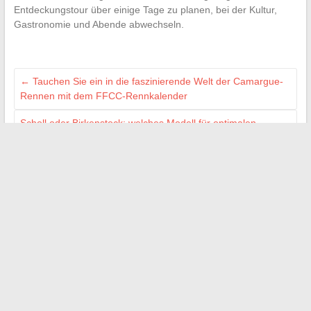
Entdeckungstour über einige Tage zu planen, bei der Kultur,
Gastronomie und Abende abwechseln.
←
Tauchen Sie ein in die faszinierende Welt der Camargue-
Rennen mit dem FFCC-Rennkalender
Scholl oder Birkenstock: welches Modell für optimalen
Komfort im Alltag wählen?
→
FORMEZ-VOUS SANS TARDER !
Yakaz Emploi
Monsieur Formation
Emploi.biz