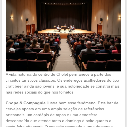
A vida noturna do centro de Cholet permanece à parte dos
circuitos turísticos clássicos. Os endereços acolhedores do tipo
craft beer ainda são jovens, e sua notoriedade se constrói mais
nas redes sociais do que nos folhetos.
Chope & Compagnie
ilustra bem esse fenômeno. Este bar de
cervejas aposta em uma ampla seleção de referências
artesanais, um cardápio de tapas e uma atmosfera
descontraída que atende tanto o domingo à noite quanto a
sexta-feira afterwork. O conceito responde a uma demanda