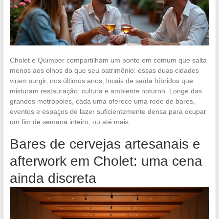
Cholet e Quimper compartilham um ponto em comum que salta
menos aos olhos do que seu patrimônio: essas duas cidades
viram surgir, nos últimos anos, locais de saída híbridos que
misturam restauração, cultura e ambiente noturno. Longe das
grandes metrópoles, cada uma oferece uma rede de bares,
eventos e espaços de lazer suficientemente densa para ocupar
um fim de semana inteiro, ou até mais.
Bares de cervejas artesanais e
afterwork em Cholet: uma cena
ainda discreta