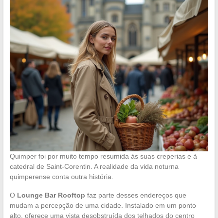
Quimper foi por muito tempo resumida às suas creperias e à
catedral de Saint-Corentin. A realidade da vida noturna
quimperense conta outra história.
O
Lounge Bar Rooftop
faz parte desses endereços que
mudam a percepção de uma cidade. Instalado em um ponto
alto, oferece uma vista desobstruída dos telhados do centro