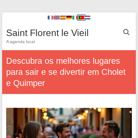
Saint Florent le Vieil
A agenda local
Descubra os melhores lugares
para sair e se divertir em Cholet
e Quimper