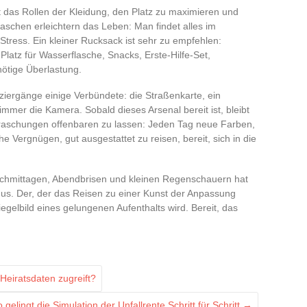
 das Rollen der Kleidung, den Platz zu maximieren und
taschen erleichtern das Leben: Man findet alles im
ress. Ein kleiner Rucksack ist sehr zu empfehlen:
 Platz für Wasserflasche, Snacks, Erste-Hilfe-Set,
ötige Überlastung.
ziergänge einige Verbündete: die Straßenkarte, ein
immer die Kamera. Sobald dieses Arsenal bereit ist, bleibt
rraschungen offenbaren zu lassen: Jeden Tag neue Farben,
Vergnügen, gut ausgestattet zu reisen, bereit, sich in die
chmittagen, Abendbrisen und kleinen Regenschauern hat
mus. Der, der das Reisen zu einer Kunst der Anpassung
gelbild eines gelungenen Aufenthalts wird. Bereit, das
Heiratsdaten zugreift?
 gelingt die Simulation der Unfallrente Schritt für Schritt
→