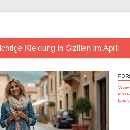
l
chtige Kleidung in Sizilien im April
FOR
Yakaz
Monsi
Emploi