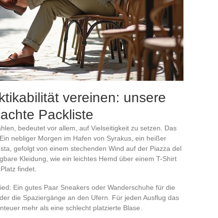
ktikabilität vereinen: unsere
dachte Packliste
hlen, bedeutet vor allem, auf Vielseitigkeit zu setzen. Das
 Ein nebliger Morgen im Hafen von Syrakus, ein heißer
ta, gefolgt von einem stechenden Wind auf der Piazza del
bare Kleidung, wie ein leichtes Hemd über einem T-Shirt
Platz findet.
ed: Ein gutes Paar Sneakers oder Wanderschuhe für die
er die Spaziergänge an den Ufern. Für jeden Ausflug das
teuer mehr als eine schlecht platzierte Blase.