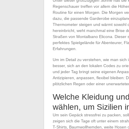
Unter dieser großzügigen Sonne hält die 
Regenschauer treffen vor allem die Höhe
Routine für einen Morgen. Die Morgen ve
dazu, die passende Garderobe einzuplan
Thermometer steigen und wärmt sowohl di
hereinbricht, weht manchmal eine Brise 
Straßen von Montalbano Elicona. Dieser si
perfektes Spielgelände für Abenteurer, F
Erfahrungen.
Um im Detail zu verstehen, wie man sich im
besser, sich an den lokalen Codes zu ori
und jeder Tag bringt seine eigenen Anpas
Antizipieren, anpassen, flexibel bleiben
plötzlichen Regen oder einer unerwartete
Welche Kleidung und
wählen, um Sizilien 
Um sein Gepäck stressfrei zu packen, soll
zeigen sich die Tage oft unter einem stra
T-Shirts, Baumwollhemden, weite Hosen o