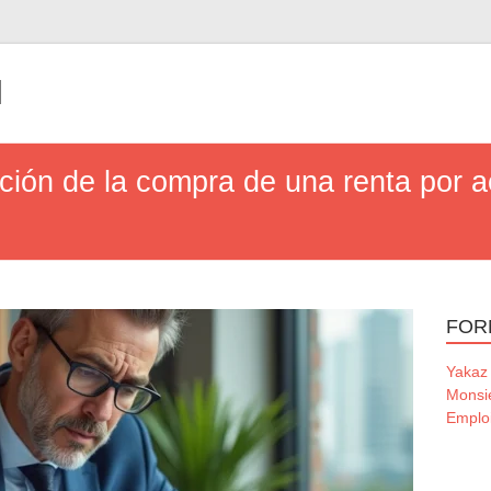
l
ción de la compra de una renta por a
FOR
Yakaz
Monsi
Emploi