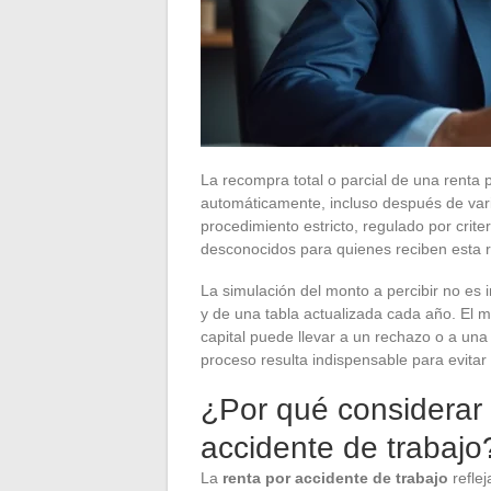
La recompra total o parcial de una renta 
automáticamente, incluso después de var
procedimiento estricto, regulado por crit
desconocidos para quienes reciben esta r
La simulación del monto a percibir no es 
y de una tabla actualizada cada año. El m
capital puede llevar a un rechazo o a una
proceso resulta indispensable para evita
¿Por qué considerar 
accidente de trabajo
La
renta por accidente de trabajo
refle