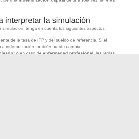
 interpretar la simulación
 simulación, tenga en cuenta los siguientes aspectos:
ente de la tasa de IPP y del sueldo de referencia. Si el
ho a indemnización también puede cambiar.
pleador
o en caso de
enfermedad profesional
, las reglas
 varían.
ía: siempre hay que confrontar el capital percibido con la
mpo, especialmente si la esperanza de vida es larga.
tencia de tercera persona
sigue siendo distinta: se
 de accidentes de trabajo
que requieren ayuda. Cada
ido, que conjugue normativa, cifras y trayectoria de vida.
cción rimen, sin ceder a la precipitación.
n Sicilia en abril