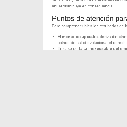
anual disminuye en consecuencia.
Puntos de atención para
Para comprender bien los resultados de la
El
monto recuperable
deriva directam
estado de salud evoluciona, el derec
En caso de
falta inexcusable del em
de recompra y los derechos asociados
La simulación no constituye una garant
pérdida de ingresos a lo largo del tie
La
prestación complementaria por asis
añade, si es necesario, para las
víctimas
situación merece un análisis profundo, luc
Todo el reto: hacer que reparación y proye
←
Nuestros consejos para vestirse bien e