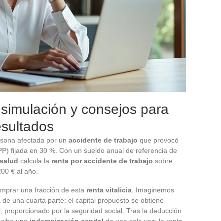
simulación y consejos para
resultados
rsona afectada por un
accidente de trabajo
que provocó
PP) fijada en 30 %. Con un sueldo anual de referencia de
 salud
calcula la
renta por accidente de trabajo
sobre
200 € al año.
comprar una fracción de esta
renta vitalicia
. Imaginemos
 de una cuarta parte: el capital propuesto se obtiene
al, proporcionado por la seguridad social. Tras la deducción
recibe una
indemnización capital
de una sola vez; la renta