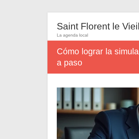
Saint Florent le Viei
La agenda local
Cómo lograr la simula
a paso