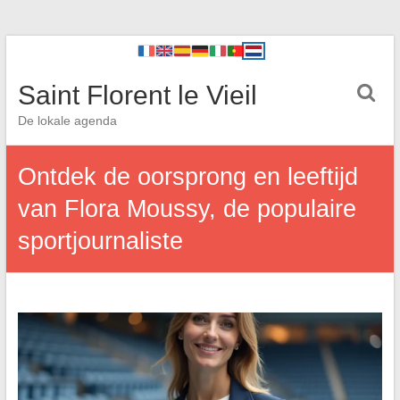
Saint Florent le Vieil
De lokale agenda
Ontdek de oorsprong en leeftijd
van Flora Moussy, de populaire
sportjournaliste