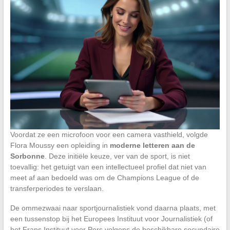
Voordat ze een microfoon voor een camera vasthield, volgde
Flora Moussy een opleiding in
moderne letteren aan de
Sorbonne
. Deze initiële keuze, ver van de sport, is niet
toevallig: het getuigt van een intellectueel profiel dat niet van
meet af aan bedoeld was om de Champions League of de
transferperiodes te verslaan.
De ommezwaai naar sportjournalistiek vond daarna plaats, met
een tussenstop bij het Europees Instituut voor Journalistiek (of
het Frans Instituut voor Pers volgens de beschikbare secundaire