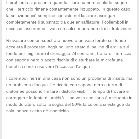
Il problema si presenta quando il loro numero esplode, segno
che il terriccio rimane costantemente inzuppato. In questo caso,
la soluzione più semplice consiste nel lasciare asciugare
completamente il substrato tra due annaffiature. I collemboli in
eccesso lasceranno il vaso da soli o moriranno di disidratazione.
Rinvasare con un substrato nuovo e un vaso forato sul fondo
accelera il processo. Aggiungi uno strato di palline di argilla sul
fondo per migliorare il drenaggio. Al contrario, trattare il terriccio
con sapone nero o aceto rischia di disturbare la microfauna
benefica senza risolvere l’eccesso d’acqua.
I collemboli neri in una casa non sono un problema di insetti, ma
un problema d’acqua. Le ricette con sapone nero o terra di
diatomee possono limitare i disturbi visibili il tempo di trovare e
correggere la fonte di umidità. Una volta che l’aria è asciugata in
modo duraturo sotto la soglia del 50%, la colonia si estingue da
sola, senza ricetta né insetticida.