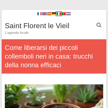
Saint Florent le Vieil
L’agenda locale
Come liberarsi dei piccoli
collemboli neri in casa: trucchi
della nonna efficaci