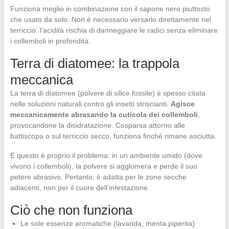
Funziona meglio in combinazione con il sapone nero piuttosto
che usato da solo. Non è necessario versarlo direttamente nel
terriccio: l’acidità rischia di danneggiare le radici senza eliminare
i collemboli in profondità.
Terra di diatomee: la trappola
meccanica
La terra di diatomee (polvere di silice fossile) è spesso citata
nelle soluzioni naturali contro gli insetti striscianti.
Agisce
meccanicamente abrasando la cuticola dei collemboli
,
provocandone la disidratazione. Cosparsa attorno alle
battiscopa o sul terriccio secco, funziona finché rimane asciutta.
E questo è proprio il problema: in un ambiente umido (dove
vivono i collemboli), la polvere si agglomera e perde il suo
potere abrasivo. Pertanto, è adatta per le zone secche
adiacenti, non per il cuore dell’infestazione.
Ciò che non funziona
Le sole essenze aromatiche (lavanda, menta piperita)