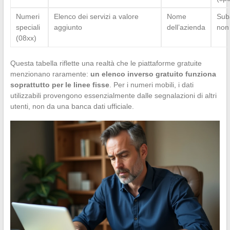
Numeri
Elenco dei servizi a valore
Nome
Sub
speciali
aggiunto
dell’azienda
non 
(08xx)
Questa tabella riflette una realtà che le piattaforme gratuite
menzionano raramente:
un elenco inverso gratuito funziona
soprattutto per le linee fisse
. Per i numeri mobili, i dati
utilizzabili provengono essenzialmente dalle segnalazioni di altri
utenti, non da una banca dati ufficiale.