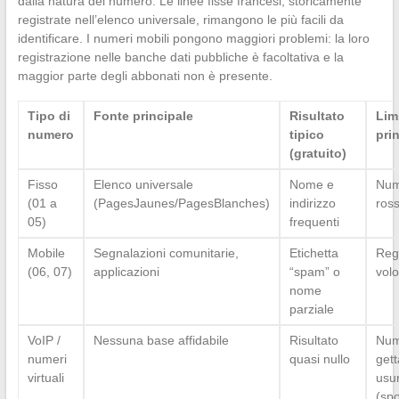
dalla natura del numero. Le linee fisse francesi, storicamente
registrate nell’elenco universale, rimangono le più facili da
identificare. I numeri mobili pongono maggiori problemi: la loro
registrazione nelle banche dati pubbliche è facoltativa e la
maggior parte degli abbonati non è presente.
Tipo di
Fonte principale
Risultato
Lim
numero
tipico
pri
(gratuito)
Fisso
Elenco universale
Nome e
Nume
(01 a
(PagesJaunes/PagesBlanches)
indirizzo
ross
05)
frequenti
Mobile
Segnalazioni comunitarie,
Etichetta
Reg
(06, 07)
applicazioni
“spam” o
volo
nome
parziale
VoIP /
Nessuna base affidabile
Risultato
Num
numeri
quasi nullo
gett
virtuali
usu
(spo