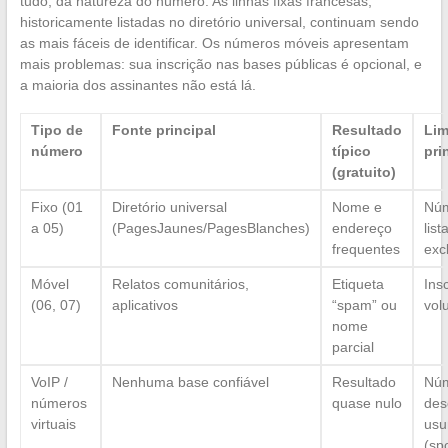
tudo, da natureza do número. As linhas fixas francesas,
historicamente listadas no diretório universal, continuam sendo
as mais fáceis de identificar. Os números móveis apresentam
mais problemas: sua inscrição nas bases públicas é opcional, e
a maioria dos assinantes não está lá.
Tipo de
Fonte principal
Resultado
Lim
número
típico
pri
(gratuito)
Fixo (01
Diretório universal
Nome e
Nú
a 05)
(PagesJaunes/PagesBlanches)
endereço
lis
frequentes
exc
Móvel
Relatos comunitários,
Etiqueta
Ins
(06, 07)
aplicativos
“spam” ou
vol
nome
parcial
VoIP /
Nenhuma base confiável
Resultado
Nú
números
quase nulo
des
virtuais
usu
(sp