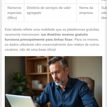
Números
Diretório de serviços de valor
Nome da
Sub
especiais
agregado
empresa
não
(08xx)
ide
Esta tabela reflete uma realidade que as plataformas gratuitas
raramente mencionam:
um diretório reverso gratuito
funciona principalmente para linhas fixas
. Para os móveis,
os dados utilizáveis vêm essencialmente dos relatos de outros
usuários, não de uma base oficial.